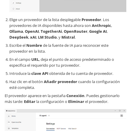
Elige un proveedor de la lista desplegable
Proveedor
. Los
proveedores de IA disponibles hasta ahora son
Anthropic
,
Ollama
,
OpenAI
,
TogetherAi
,
OpenRouter
,
Google AI
,
DeepSeek
,
xAI
,
LM Studio
, y
Mistral
.
Escribe el
Nombre
de la fuente de IA para reconocer este
proveedor en la lista.
En el campo
URL
, deja el punto de acceso predeterminado o
especifica el requerido por tu proveedor.
Introduce la
clave API
obtenida de tu cuenta de proveedor.
Haz clic en el botón
Añadir proveedor
cuando la configuración
esté completa.
El proveedor aparece en la pestaña
Conexión
. Puedes gestionarlo
más tarde:
Editar
la configuración o
Eliminar
el proveedor.