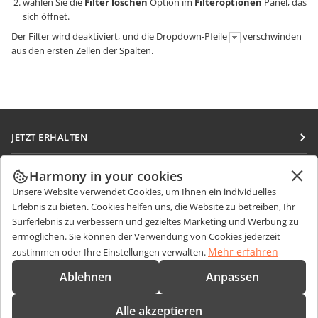
wählen Sie die
Filter löschen
Option im
Filteroptionen
Panel, das
sich öffnet.
Der Filter wird deaktiviert, und die Dropdown-Pfeile
verschwinden
aus den ersten Zellen der Spalten.
JETZT ERHALTEN
Docs
ZUSAMMENARBEITEN
Harmony in your cookies
DocSpace
Unsere Website verwendet Cookies, um Ihnen ein individuelles
Für Mitwirkende
NACHRICHTEN ERHALTEN
Erlebnis zu bieten. Cookies helfen uns, die Website zu betreiben, Ihr
Workspace
Für Übersetzer
Surferlebnis zu verbessern und gezieltes Marketing und Werbung zu
Blog
Integrations-Apps
ermöglichen. Sie können der Verwendung von Cookies jederzeit
HILFE ERHALTEN
Für Influencer
Mehr erfahren
zustimmen oder Ihre Einstellungen verwalten.
Desktop-Apps
Forum
Stellenangebote
KONTAKT
Ablehnen
Anpassen
Mobile Apps
Schulungen
Fragen zum Kauf
sales@onlyoffice.com
onlyoffice.com
Alle akzeptieren
Webinare