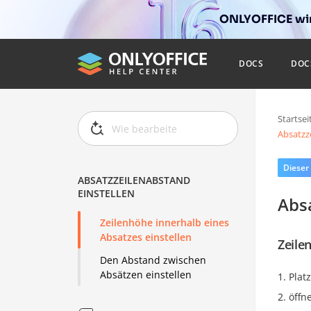
ONLYOFFICE wir
DOCS
DOC
Startsei
Absatzz
Dieser
ABSATZZEILENABSTAND
EINSTELLEN
Abs
Zeilenhöhe innerhalb eines
Absatzes einstellen
Zeile
Den Abstand zwischen
Absätzen einstellen
Plat
öffn