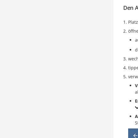
Den A
Plat
öffn
a
d
wech
tipp
verw
V
a
E
A
S