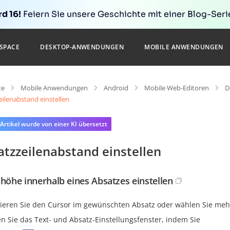
d 16!
Feiern Sie unsere Geschichte mit einer Blog-Serie
SPACE
DESKTOP-ANWENDUNGEN
MOBILE ANWENDUNGEN
te
Mobile Anwendungen
Android
Mobile Web-Editoren
D
eilenabstand einstellen
 Artikel wurde von einer KI übersetzt
atzzeilenabstand einstellen
nhöhe innerhalb eines Absatzes einstellen
zieren Sie den Cursor im gewünschten Absatz oder wählen Sie meh
en Sie das Text- und Absatz-Einstellungsfenster, indem Sie