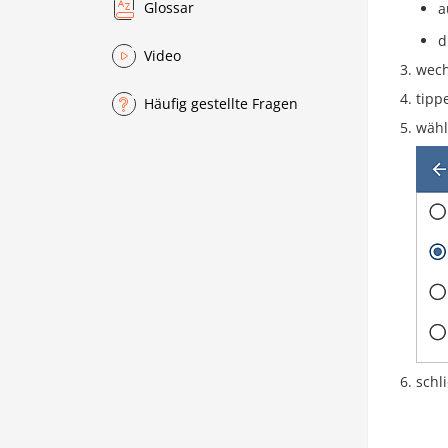
Glossar
a
d
Video
wech
tipp
Häufig gestellte Fragen
wähl
schl