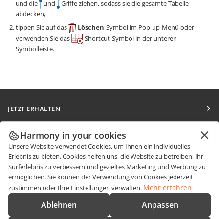
und die
und
Griffe ziehen, sodass sie die gesamte Tabelle
abdecken,
tippen Sie auf das
Löschen
-Symbol im Pop-up-Menü oder
verwenden Sie das
Shortcut-Symbol in der unteren
Symbolleiste.
JETZT ERHALTEN
Docs
ZUSAMMENARBEITEN
Harmony in your cookies
DocSpace
Unsere Website verwendet Cookies, um Ihnen ein individuelles
Für Mitwirkende
NACHRICHTEN ERHALTEN
Erlebnis zu bieten. Cookies helfen uns, die Website zu betreiben, Ihr
Workspace
Für Übersetzer
Surferlebnis zu verbessern und gezieltes Marketing und Werbung zu
Blog
Integrations-Apps
ermöglichen. Sie können der Verwendung von Cookies jederzeit
HILFE ERHALTEN
Für Influencer
Mehr erfahren
zustimmen oder Ihre Einstellungen verwalten.
Desktop-Apps
Forum
Stellenangebote
KONTAKT
Ablehnen
Anpassen
Mobile Apps
Schulungen
Fragen zum Kauf
sales@onlyoffice.com