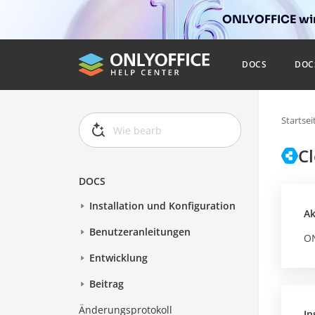
ONLYOFFICE wir
DOCS
DOC
Startsei
C
DOCS
Installation und Konfiguration
Ak
Benutzeranleitungen
ON
Entwicklung
Beitrag
Änderungsprotokoll
In