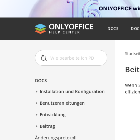
ONLYOFFICE wir
DOCS
DOC
Startsei
Beit
DOCS
Wenn S
Installation und Konfiguration
effizi
Benutzeranleitungen
Entwicklung
Beitrag
Änderungsprotokoll